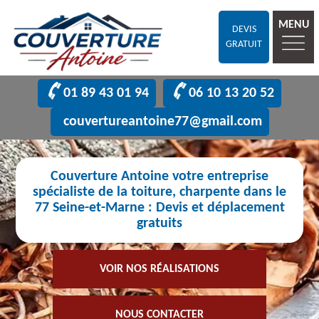
MENU
DEVIS
GRATUIT
01 89 43 01 94
06 10 13 20 52
couvertureantoine77@gmail.com
Couverture Antoine votre entreprise
spécialiste de la toiture, charpente dans le
77 Seine-et-Marne : Devis et déplacement
gratuits
VOIR NOS RÉALISATIONS
NOUS CONTACTER