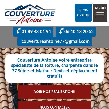
MENU
DEVIS
GRATUIT
01 89 43 01 94
06 10 13 20 52
couvertureantoine77@gmail.com
Couverture Antoine votre entreprise
spécialiste de la toiture, charpente dans le
77 Seine-et-Marne : Devis et déplacement
gratuits
VOIR NOS RÉALISATIONS
NOUS CONTACTER