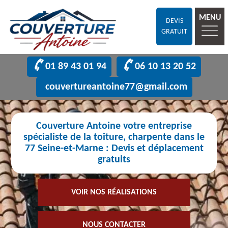
MENU
DEVIS
GRATUIT
01 89 43 01 94
06 10 13 20 52
couvertureantoine77@gmail.com
Couverture Antoine votre entreprise
spécialiste de la toiture, charpente dans le
77 Seine-et-Marne : Devis et déplacement
gratuits
VOIR NOS RÉALISATIONS
NOUS CONTACTER