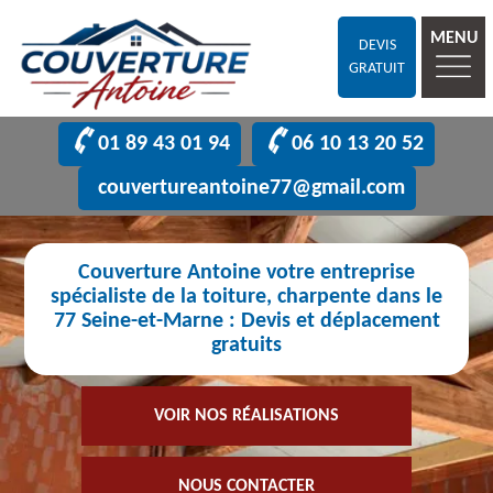
MENU
DEVIS
GRATUIT
01 89 43 01 94
06 10 13 20 52
couvertureantoine77@gmail.com
Couverture Antoine votre entreprise
spécialiste de la toiture, charpente dans le
77 Seine-et-Marne : Devis et déplacement
gratuits
VOIR NOS RÉALISATIONS
NOUS CONTACTER