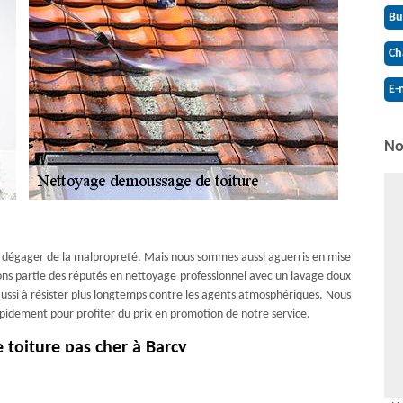
Bu
Ch
E-
No
a dégager de la malpropreté. Mais nous sommes aussi aguerris en mise
sons partie des réputés en nettoyage professionnel avec un lavage doux
aussi à résister plus longtemps contre les agents atmosphériques. Nous
apidement pour profiter du prix en promotion de notre service.
toiture pas cher à Barcy
e temps pour effectuer le nettoyage et démoussage toiture s’avère
 de la chance car vous pouvez trouver ces couvreurs chevronnés pas cher