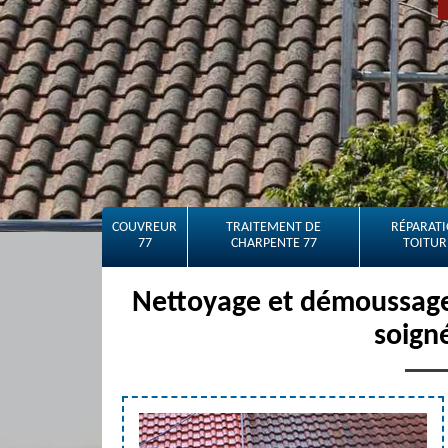
COUVREUR
TRAITEMENT DE
RÉPARATI
77
CHARPENTE 77
TOITUR
Nettoyage et démoussage 
soign