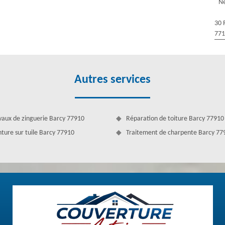
Ne
dispose des couvreurs nettoyage et démoussage de toiture les plus
 couvreurs est en mesure de fournir des services de qualité avec un
30 
oit de votre maison.
77
Autres services
vaux de zinguerie Barcy 77910
Réparation de toiture Barcy 77910
nture sur tuile Barcy 77910
Traitement de charpente Barcy 77
s toit, mais surtout permet de redonner vie à votre toit, ôter la mousse
des intempéries et différentes saletés ne cessent de tomber sur le toit.
 des trous qui permettent des fuites d’eau, etc. Cela veut dire que le