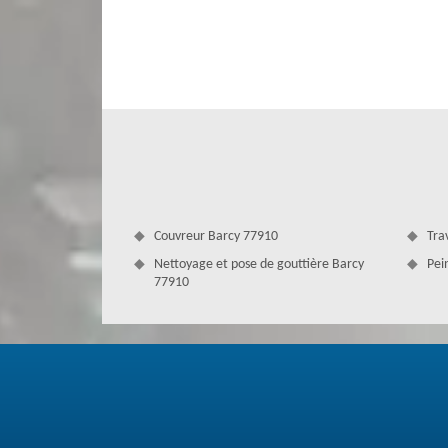
chez Couverture Antoine. En effet, Couverture Antoine 
qualifiés dans le 77910. A part de leur compétence, ces
minimum de prix à Barcy et garantissent l’étanchéité de t
Couvreur Barcy 77910
Tra
Nettoyage et pose de gouttière Barcy
Pei
77910
Faire le démoussage toiture à Barcy
Le démoussage prévient les infiltrations d'eau et les fuite
et le lichen qui attaquent votre toit. Au cours de l’année, 
Cela incite le changement de son état avec des mousses et