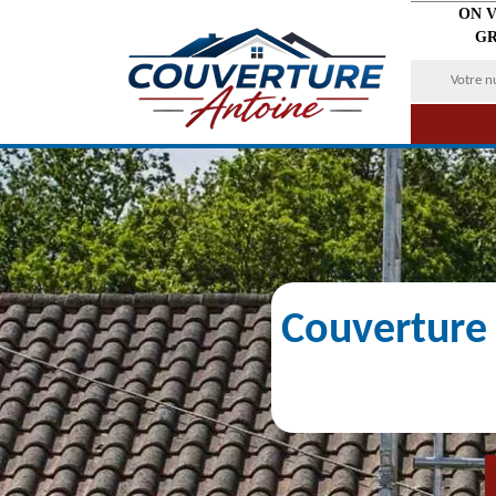
ON 
GR
Couverture 