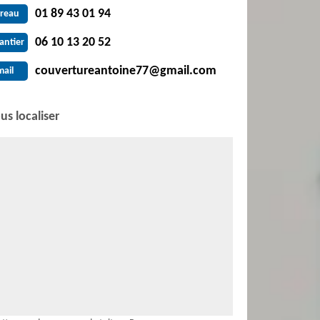
01 89 43 01 94
reau
06 10 13 20 52
antier
couvertureantoine77@gmail.com
mail
us localiser