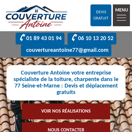
MENU
DEVIS
GRATUIT
01 89 43 01 94
06 10 13 20 52
couvertureantoine77@gmail.com
Couverture Antoine votre entreprise
spécialiste de la toiture, charpente dans le
77 Seine-et-Marne : Devis et déplacement
gratuits
VOIR NOS RÉALISATIONS
NOUS CONTACTER