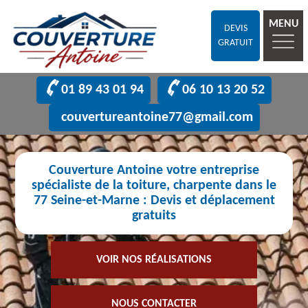
MENU
DEVIS
GRATUIT
01 89 43 01 94
06 10 13 20 52
couvertureantoine77@gmail.com
Couverture Antoine votre entreprise
spécialiste de la toiture, charpente dans le
77 Seine-et-Marne : Devis et déplacement
gratuits
VOIR NOS RÉALISATIONS
NOUS CONTACTER