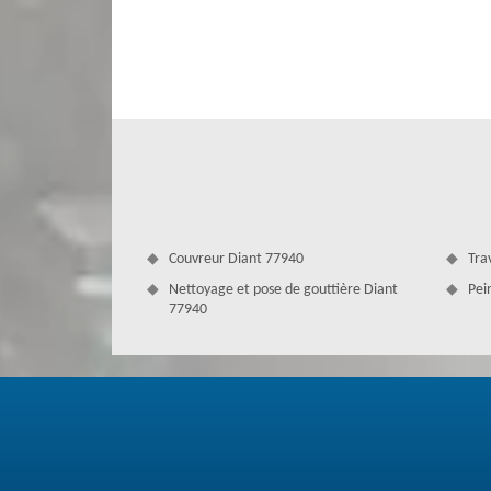
Nous sommes experts dans le nettoyage de toiture pour l
en étanchéité de votre toit qui sert de terrasse. Nous fai
qui dégage le toit des végétaux désagréables. Cela l’aide 
vous invitons de venir auprès de nous ou nous contacter r
Couvreur Diant 77940
Tra
Nettoyage et pose de gouttière Diant
Pei
77940
Assurer un démoussage de toit - Diant
Le nettoyage redonnera plus de résistance au toit face a
propre est brillant et offre un style agréable à votre 