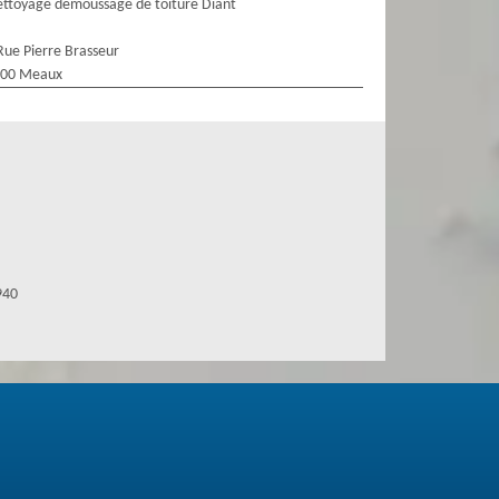
ttoyage demoussage de toiture Diant
Rue Pierre Brasseur
100 Meaux
940