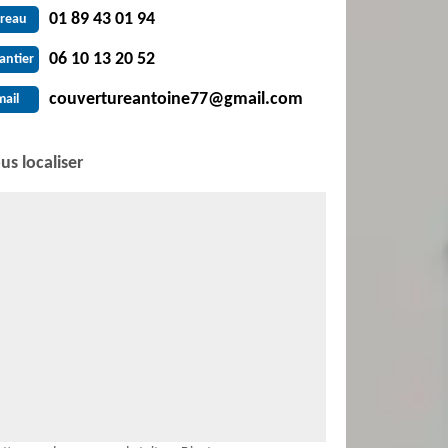
01 89 43 01 94
reau
06 10 13 20 52
antier
couvertureantoine77@gmail.com
mail
us localiser