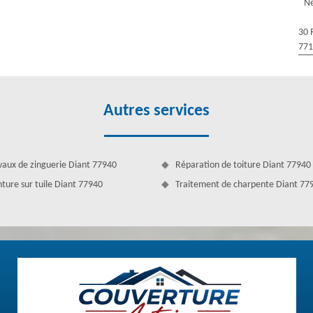
a dégager de la malpropreté. Mais nous sommes aussi aguerris en mise
Ne
sons partie des réputés en nettoyage professionnel avec un lavage doux
aussi à résister plus longtemps contre les agents atmosphériques. Nous
30 
apidement pour profiter du prix en promotion de notre service.
77
Autres services
vaux de zinguerie Diant 77940
Réparation de toiture Diant 77940
nture sur tuile Diant 77940
Traitement de charpente Diant 77
ux vents agressifs. Le démoussage fuit l’endommagement hâtif. Un toit
demeure. Nous vous assurons un nettoyage simple, mais étonnant. Le