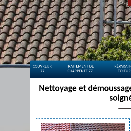
COUVREUR
TRAITEMENT DE
RÉPARATI
77
CHARPENTE 77
TOITUR
Nettoyage et démoussage 
soign