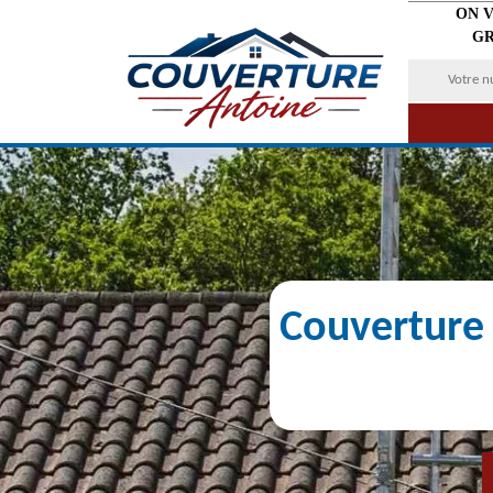
ON 
GR
Couverture 