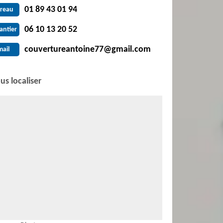
01 89 43 01 94
reau
06 10 13 20 52
antier
couvertureantoine77@gmail.com
mail
us localiser