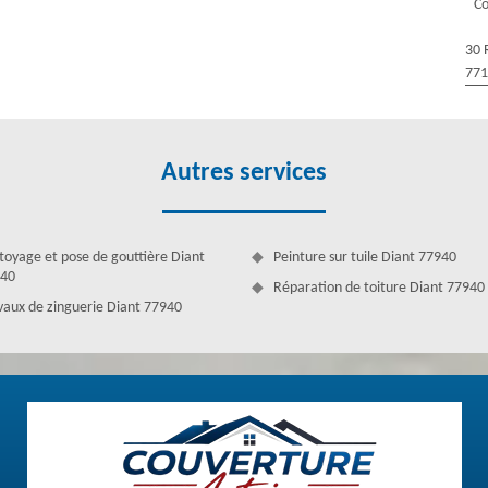
Co
 disposant des couvreurs chevronnés qui ont l’habitude et le potentiel
ffronter toutes genres de situation. Donc, Couverture Antoine est
30 
s tout le 77940.
77
Autres services
toyage et pose de gouttière Diant
Peinture sur tuile Diant 77940
40
Réparation de toiture Diant 77940
vaux de zinguerie Diant 77940
e une détérioration sensible, il est recommandé de refaire le toit. Une
as en place, afin de maintenir son étanchéité. Les fuites sur le toit et
ffet, lorsque la fuite est trop importante ou que le toit est trop