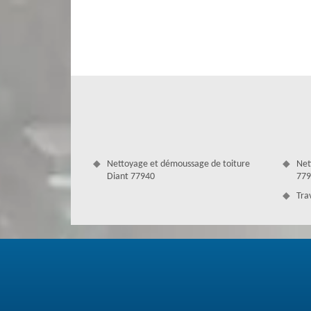
une entreprise spécialiste en couverture installé à Diant,
nécessaire pour répondre à toutes les demandes et d’a
l’entreprise la plus qualifié pour les travaux de toiture dan
Nettoyage et démoussage de toiture
Net
Diant 77940
779
Tra
Faire une réfection toiture — Diant
Si la rénovation du toit n'est pas suffisante pour résoudr
réparation est nettement requise si votre toiture ne tient p
les infiltrations d'eau profondes seront égarées. En e