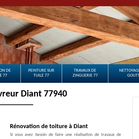
ON DE
PEINTURE SUR
TRAVAUX DE
NETTOYAGE
E 77
TUILE 77
ZINGUERIE 77
GOUTT
vreur Diant 77940
Rénovation de toiture à Diant
Si vous avez besoin de faire une réalisation de travaux de