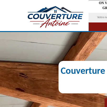
ON 
GR
Couverture 