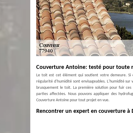
Couverture Antoine: testé pour toute 
Le toit est cet élément qui soutient votre demeure. Si 
régularité d'humidité sont envisageables. L'humidité sur v
brusquement le toit. La première solution pour fuir ces 
parties affectées. Nous pouvons appliquer des hydrofug
Couverture Antoine pour tout projet en vue.
Rencontrer un expert en couverture à 
Toutefois, les travaux de couverture s’avèrent difficile e
cela nécessite l’intervention d’un expert. Alors, si vous
cherchez des couvreurs expérimentés, nous vous invitons