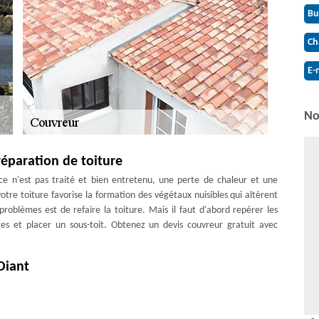
Bu
Ch
E-
No
réparation de toiture
ce n'est pas traité et bien entretenu, une perte de chaleur et une
otre toiture favorise la formation des végétaux nuisibles qui altèrent
problèmes est de refaire la toiture. Mais il faut d'abord repérer les
es et placer un sous-toit. Obtenez un devis couvreur gratuit avec
Diant
t risqués car ce sont des taches qui se passent en hauteur. De ce fait,
 avez l’intention d’entreprendre des travaux de couverture et que vous
 à faire appel à Couverture Antoine. En fait, Couverture Antoine est