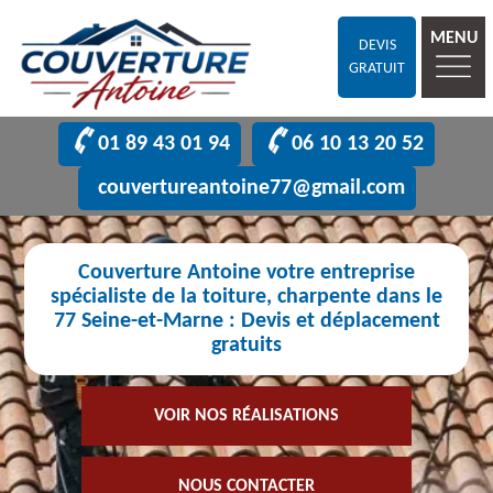
MENU
DEVIS
GRATUIT
01 89 43 01 94
06 10 13 20 52
couvertureantoine77@gmail.com
Couverture Antoine votre entreprise
spécialiste de la toiture, charpente dans le
77 Seine-et-Marne : Devis et déplacement
gratuits
VOIR NOS RÉALISATIONS
NOUS CONTACTER