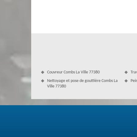
durable contre l'humidité, l’augmentation de mousse et d'
très bien sécurisée, il ne faut pas négliger l’étanchéité
peuvent endommager votre habitation tout entière. Il fa
artisans professionnels, vous pouvez nous contacter.
Couvreur Combs La Ville 77380
Tra
Nettoyage et pose de gouttière Combs La
Pei
Ville 77380
Réaliser le traitement hydrofuge de to
Pour un toit sale qui perd sa peinture, c'est l'occasion 
surface. Vous avez le type d’hydrofuge teinté avec une cou