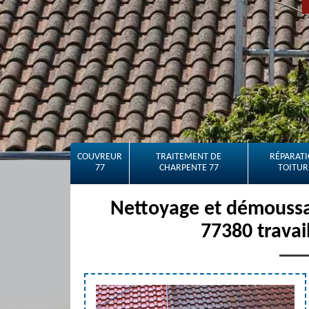
COUVREUR
TRAITEMENT DE
RÉPARATI
77
CHARPENTE 77
TOITUR
Nettoyage et démoussag
77380 travai