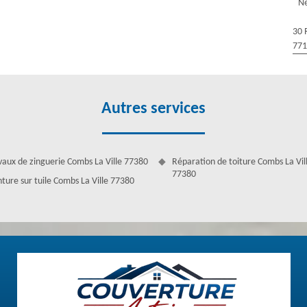
Ne
algues, les intempéries et la décoloration. Pour que votre maison soit
 du toit. Car un toit non solide ne peut résister aux intempéries. Ils
30 
ut faire étancher son toit par un artisan expert. Nous possédons des
77
Autres services
vaux de zinguerie Combs La Ville 77380
Réparation de toiture Combs La Vil
77380
nture sur tuile Combs La Ville 77380
iture
de mettre de l'antimousse. L'hydrofuge doit être répandu sur toute la
leur conservatrice lumineuse pouvant offrir un look frais. Il y trois à