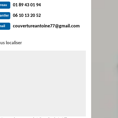
01 89 43 01 94
reau
06 10 13 20 52
antier
couvertureantoine77@gmail.com
mail
us localiser