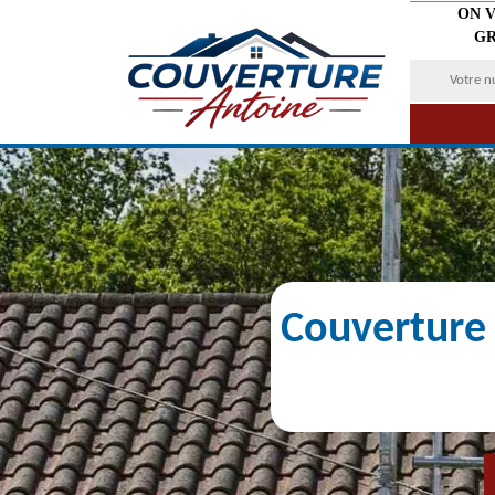
ON 
GR
Couverture 