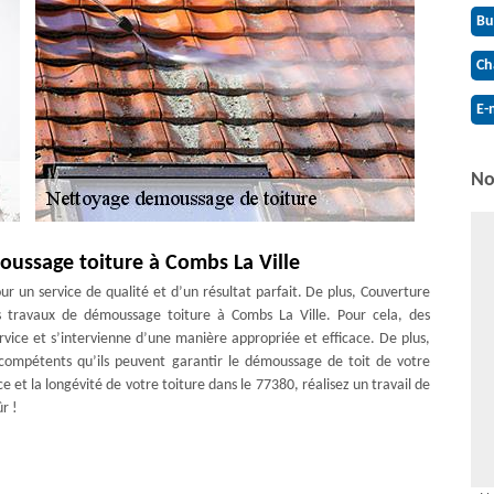
Bu
Ch
E-
No
oussage toiture à Combs La Ville
r un service de qualité et d’un résultat parfait. De plus, Couverture
 travaux de démoussage toiture à Combs La Ville. Pour cela, des
rvice et s’intervienne d’une manière appropriée et efficace. De plus,
et compétents qu’ils peuvent garantir le démoussage de toit de votre
 et la longévité de votre toiture dans le 77380, réalisez un travail de
r !
verture Antoine vous explique
ge afin de préserver la vie de votre toiture. Il offre une protection