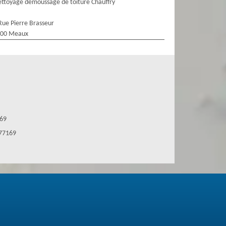
ttoyage demoussage de toiture Chauffry
Rue Pierre Brasseur
100 Meaux
169
 77169