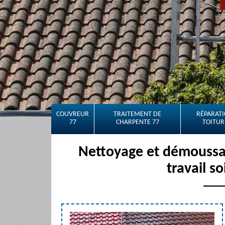
COUVREUR
TRAITEMENT DE
RÉPARATI
77
CHARPENTE 77
TOITUR
Nettoyage et démoussag
travail s