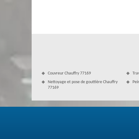
Votre toit est l'une des parties les plus précieuses de vo
pas quand le toit est sale jusqu'à ce que leur compagnie d
votre service pour une intervention pour nettoyer votre t
Nos artisans peuvent intervenir chez vous pour vous co
évidemment l’appliquer sur votre toit.
Couvreur Chauffry 77169
Tra
Nettoyage et pose de gouttière Chauffry
Pei
77169
Réussir à nettoyer le toit dans le 7716