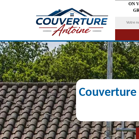
ON 
GR
Couverture 