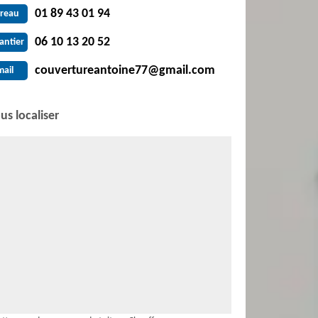
01 89 43 01 94
reau
06 10 13 20 52
antier
couvertureantoine77@gmail.com
mail
us localiser