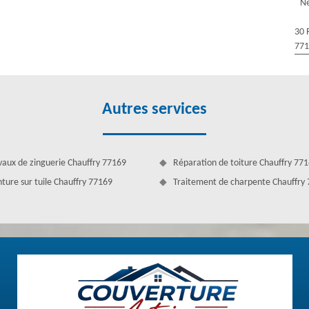
Ne
tre habitation et nécessite un entretien. Plusieurs personnes ne savent
'assurance leur dise qu'il doit être modifié. Couverture Antoine est à
30 
oit. Pour obtenir un bon demoussage toiture, il faut de l’antimousse.
77
nseiller quel produit sera adapté à votre toit et ils peuvent bien
Autres services
vaux de zinguerie Chauffry 77169
Réparation de toiture Chauffry 77
nture sur tuile Chauffry 77169
Traitement de charpente Chauffry
9 avec l’entreprise Couverture Antoine