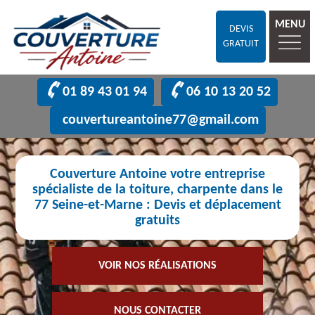
MENU
DEVIS
GRATUIT
01 89 43 01 94
06 10 13 20 52
couvertureantoine77@gmail.com
Couverture Antoine votre entreprise
spécialiste de la toiture, charpente dans le
77 Seine-et-Marne : Devis et déplacement
gratuits
VOIR NOS RÉALISATIONS
NOUS CONTACTER