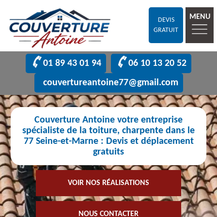
MENU
DEVIS
GRATUIT
01 89 43 01 94
06 10 13 20 52
couvertureantoine77@gmail.com
Couverture Antoine votre entreprise
spécialiste de la toiture, charpente dans le
77 Seine-et-Marne : Devis et déplacement
gratuits
VOIR NOS RÉALISATIONS
NOUS CONTACTER