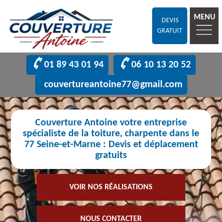
MENU
DEVIS
GRATUIT
01 89 43 01 94
06 10 13 20 52
couvertureantoine77@gmail.com
Couverture Antoine votre entreprise
spécialiste de la toiture, charpente dans le
77 Seine-et-Marne : Devis et déplacement
gratuits
VOIR NOS RÉALISATIONS
NOUS CONTACTER