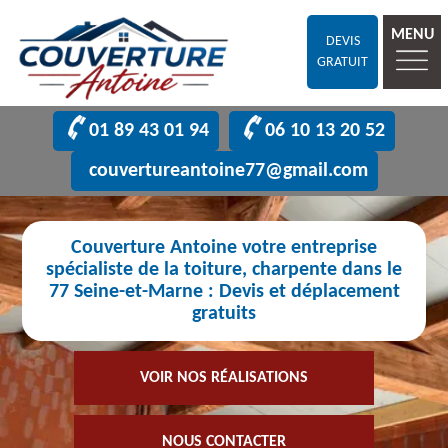
MENU
DEVIS
GRATUIT
01 89 43 01 94
06 10 13 20 52
couvertureantoine77@gmail.com
Couverture Antoine votre entreprise
spécialiste de la toiture, charpente dans le
77 Seine-et-Marne : Devis et déplacement
gratuits
VOIR NOS RÉALISATIONS
NOUS CONTACTER