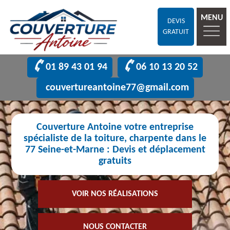
MENU
DEVIS
GRATUIT
01 89 43 01 94
06 10 13 20 52
couvertureantoine77@gmail.com
Couverture Antoine votre entreprise
spécialiste de la toiture, charpente dans le
77 Seine-et-Marne : Devis et déplacement
gratuits
VOIR NOS RÉALISATIONS
NOUS CONTACTER