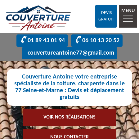
MENU
DEVIS
GRATUIT
01 89 43 01 94
06 10 13 20 52
couvertureantoine77@gmail.com
Couverture Antoine votre entreprise
spécialiste de la toiture, charpente dans le
77 Seine-et-Marne : Devis et déplacement
gratuits
VOIR NOS RÉALISATIONS
NOUS CONTACTER