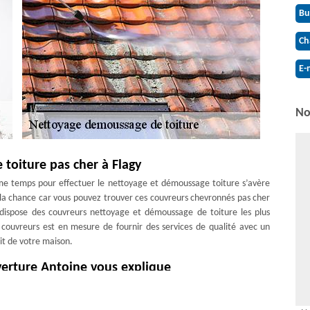
Bu
Ch
E-
No
toiture pas cher à Flagy
e temps pour effectuer le nettoyage et démoussage toiture s’avère
 de la chance car vous pouvez trouver ces couvreurs chevronnés pas cher
dispose des couvreurs nettoyage et démoussage de toiture les plus
 couvreurs est en mesure de fournir des services de qualité avec un
it de votre maison.
verture Antoine vous explique
ge afin de préserver la vie de votre toiture. Il offre une protection
algues, les intempéries et la décoloration. Pour que votre maison soit