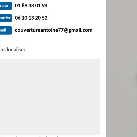
01 89 43 01 94
reau
06 10 13 20 52
antier
couvertureantoine77@gmail.com
mail
us localiser