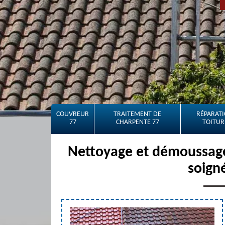
COUVREUR
TRAITEMENT DE
RÉPARATI
77
CHARPENTE 77
TOITUR
Nettoyage et démoussage 
soign