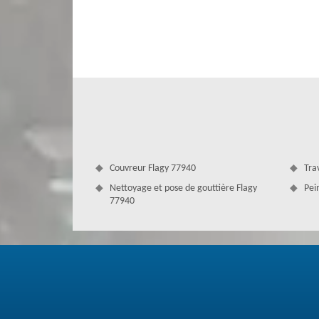
très bien sécurisée, il ne faut pas négliger l’étanchéité
peuvent endommager votre habitation tout entière. Il fa
artisans professionnels, vous pouvez nous contacter.
Couvreur Flagy 77940
Tra
Nettoyage et pose de gouttière Flagy
Pei
77940
Un démoussage toiture irréprochable 
Il faut bien entretenir votre toit. Avant le démoussag
nettoyage. L'utilisation de bons produits est très ava
nettoyage toiture, il faut passer au demoussage. Cette