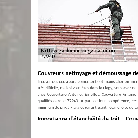
Couvreurs nettoyage et démoussage de 
Trouver des couvreurs compétents et moins cher en mêm
très difficile, mais si vous êtes dans la Flagy, vous avez
chez Couverture Antoine. En effet, Couverture Antoine 
qualifiés dans le 77940. A part de leur compétence, ces
minimum de prix à Flagy et garantissent l’étanchéité de to
Importance d’étanchéité de toit – Cou
Couverture Antoine peut vous offrir un traitement hydrofu
durable contre l'humidité, l’augmentation de mousse et d'