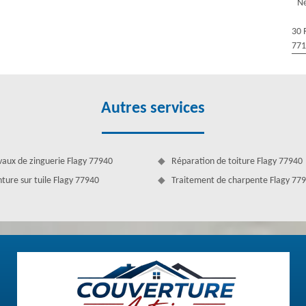
Ne
 du toit. Car un toit non solide ne peut résister aux intempéries. Ils
ut faire étancher son toit par un artisan expert. Nous possédons des
30 
77
Autres services
vaux de zinguerie Flagy 77940
Réparation de toiture Flagy 77940
nture sur tuile Flagy 77940
Traitement de charpente Flagy 77
– 77940
e, nous pouvons peindre votre toit, et l’imperméabiliser après le
ntageuse avant la mise en peinture du toit. Pour effectuer un bon
 application permet d’enlever les mousses, lichens, champignons et