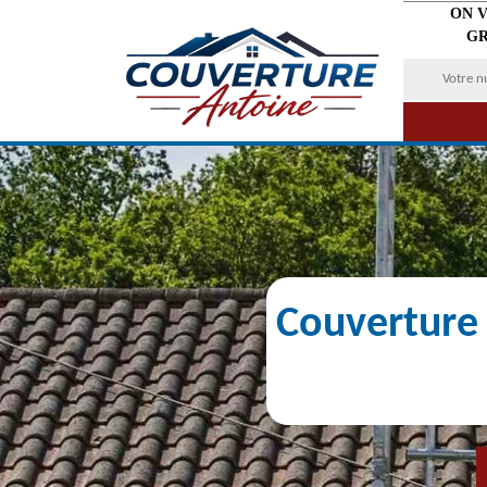
ON 
GR
Couverture 