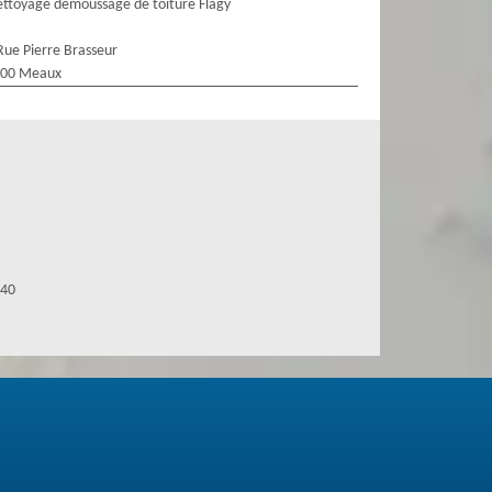
ttoyage demoussage de toiture Flagy
Rue Pierre Brasseur
100 Meaux
940