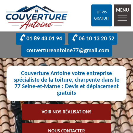
MENU
DEVIS
GRATUIT
01 89 43 01 94
06 10 13 20 52
couvertureantoine77@gmail.com
Couverture Antoine votre entreprise
spécialiste de la toiture, charpente dans le
77 Seine-et-Marne : Devis et déplacement
gratuits
VOIR NOS RÉALISATIONS
NOUS CONTACTER