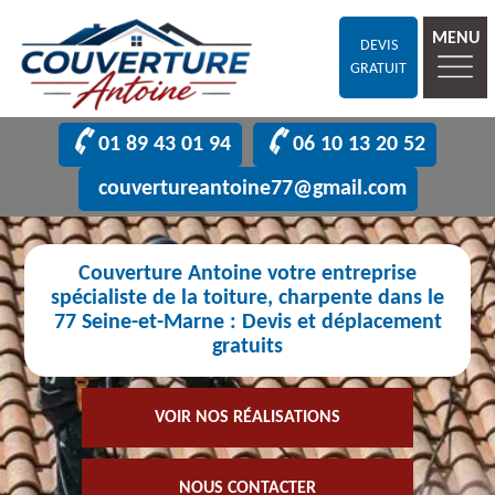
MENU
DEVIS
GRATUIT
01 89 43 01 94
06 10 13 20 52
couvertureantoine77@gmail.com
Couverture Antoine votre entreprise
spécialiste de la toiture, charpente dans le
77 Seine-et-Marne : Devis et déplacement
gratuits
VOIR NOS RÉALISATIONS
NOUS CONTACTER