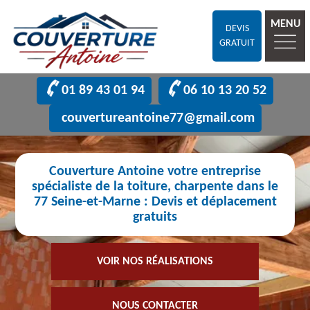
MENU
DEVIS
GRATUIT
01 89 43 01 94
06 10 13 20 52
couvertureantoine77@gmail.com
Couverture Antoine votre entreprise
spécialiste de la toiture, charpente dans le
77 Seine-et-Marne : Devis et déplacement
gratuits
VOIR NOS RÉALISATIONS
NOUS CONTACTER