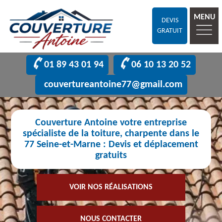
MENU
DEVIS
GRATUIT
01 89 43 01 94
06 10 13 20 52
couvertureantoine77@gmail.com
Couverture Antoine votre entreprise
spécialiste de la toiture, charpente dans le
77 Seine-et-Marne : Devis et déplacement
gratuits
VOIR NOS RÉALISATIONS
NOUS CONTACTER