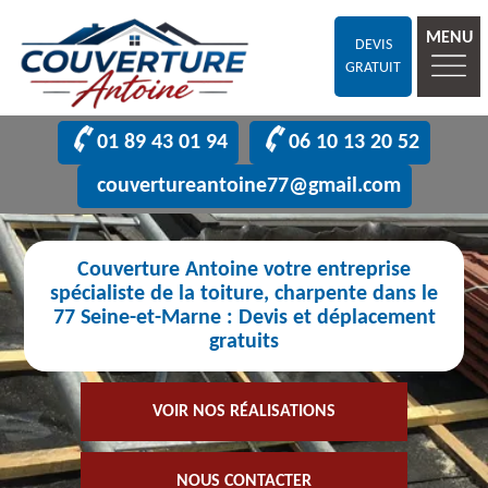
MENU
DEVIS
GRATUIT
01 89 43 01 94
06 10 13 20 52
couvertureantoine77@gmail.com
Couverture Antoine votre entreprise
spécialiste de la toiture, charpente dans le
77 Seine-et-Marne : Devis et déplacement
gratuits
VOIR NOS RÉALISATIONS
NOUS CONTACTER