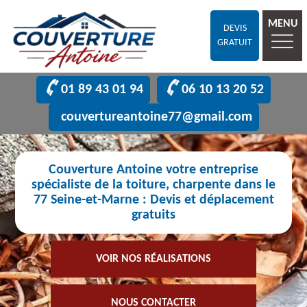
MENU
DEVIS
GRATUIT
01 89 43 01 94
06 10 13 20 52
couvertureantoine77@gmail.com
Couverture Antoine votre entreprise
spécialiste de la toiture, charpente dans le
77 Seine-et-Marne : Devis et déplacement
gratuits
VOIR NOS RÉALISATIONS
NOUS CONTACTER