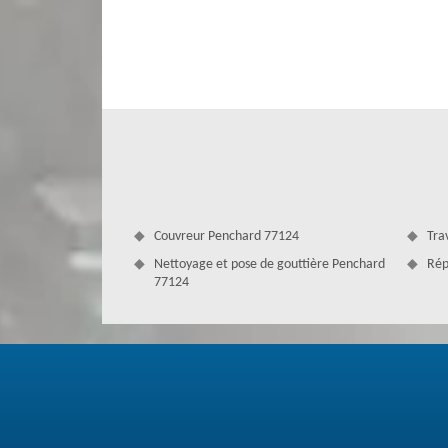
toiture soit toujours en parfaite état et puisse encore 
votre tuile et d’engager un artisan qualifié pour l’effectu
nous vous conseillons de faire appel à Couverture Antoin
artisans peinture compétents et expérimentés qui sont c
Penchard 77124.
Couvreur Penchard 77124
Tra
Nettoyage et pose de gouttière Penchard
Rép
77124
Travaux peinture de toit à Penchard
Si votre toit se ternit et perd sa couleur, nous proposons 