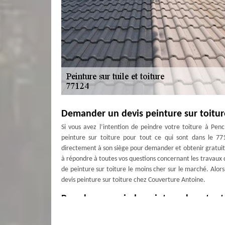
Demander un devis peinture sur toitu
Si vous avez l’intention de peindre votre toiture à Pen
peinture sur toiture pour tout ce qui sont dans le 77
directement à son siège pour demander et obtenir gratuite
à répondre à toutes vos questions concernant les travaux de
de peinture sur toiture le moins cher sur le marché. Alor
devis peinture sur toiture chez Couverture Antoine.
Prendre en main la peinture de votre t
Peindre les tuiles permet à votre toiture d’être plus étanc
très indispensable pour que la toiture de votre maison pui