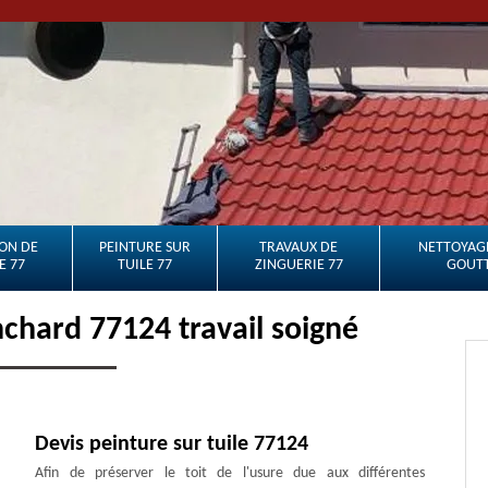
ON DE
PEINTURE SUR
TRAVAUX DE
NETTOYAGE
E 77
TUILE 77
ZINGUERIE 77
GOUTT
nchard 77124 travail soigné
Devis peinture sur tuile 77124
Afin de préserver le toit de l'usure due aux différentes