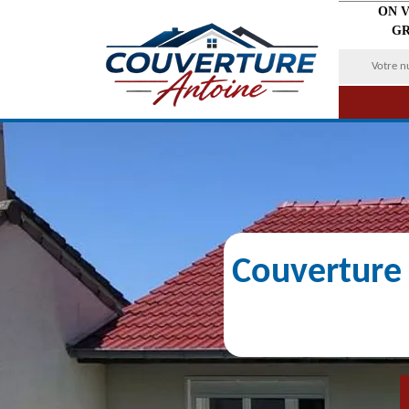
ON 
GR
Couverture 