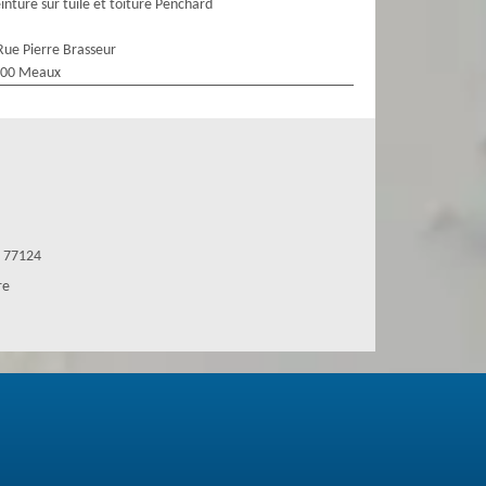
inture sur tuile et toiture Penchard
Rue Pierre Brasseur
100 Meaux
d 77124
re