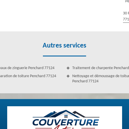
Pe
assurer son rôle pendant des décennies, vous devez prévoir de peindre
er. Alors, pour que votre tuile soit peinte dans la meilleure condition,
30 
e pour peindre votre tuile. En effet, Couverture Antoine dispose des
77
apable de prendre en main votre projet de peinture sur tuile dans la
Autres services
vaux de zinguerie Penchard 77124
Traitement de charpente Penchar
aration de toiture Penchard 77124
Nettoyage et démoussage de toitu
Penchard 77124
des services en peinture de toit. Fier de notre métier, nous assurons à