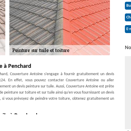
Bu
Ch
E-
No
re à Penchard
chard, Couverture Antoine s’engage à fournir gratuitement un devis
124. En effet, vous pouvez contacter Couverture Antoine ou aller
ment un devis peinture sur tuile. Aussi, Couverture Antoine est prête
 peinture sur toiture et sur tuile ainsi qu’en vous fournissant un devis
s, si vous prévoyez de peindre votre toiture, obtenez gratuitement un
uile à Penchard
he et permet d’assurer sa durabilité. De plus, la peinture sur tuile est
sse bien accomplir ses rôles. Dans ce cas, si vous souhaitez que votre