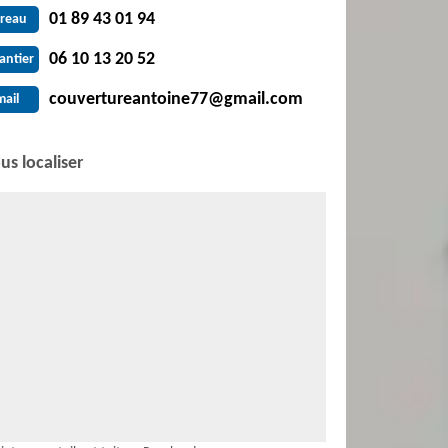
01 89 43 01 94
reau
06 10 13 20 52
antier
couvertureantoine77@gmail.com
mail
us localiser