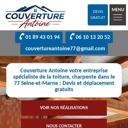
MENU
DEVIS
GRATUIT
01 89 43 01 94
06 10 13 20 52
couvertureantoine77@gmail.com
Couverture Antoine votre entreprise
spécialiste de la toiture, charpente dans le
77 Seine-et-Marne : Devis et déplacement
gratuits
VOIR NOS RÉALISATIONS
NOUS CONTACTER