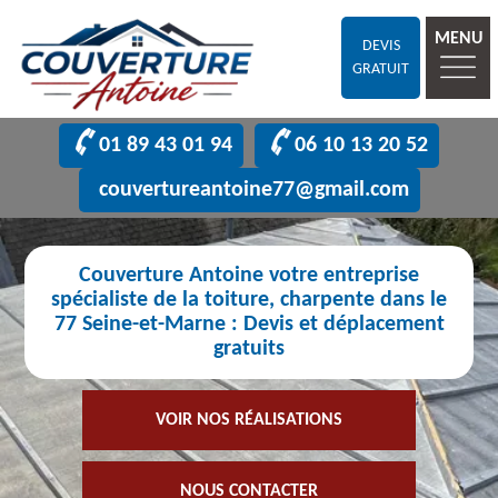
MENU
DEVIS
GRATUIT
01 89 43 01 94
06 10 13 20 52
couvertureantoine77@gmail.com
Couverture Antoine votre entreprise
spécialiste de la toiture, charpente dans le
77 Seine-et-Marne : Devis et déplacement
gratuits
VOIR NOS RÉALISATIONS
NOUS CONTACTER