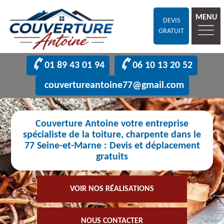
MENU
DEVIS
GRATUIT
01 89 43 01 94
06 10 13 20 52
couvertureantoine77@gmail.com
Couverture Antoine votre entreprise
spécialiste de la toiture, charpente dans le
77 Seine-et-Marne : Devis et déplacement
gratuits
VOIR NOS RÉALISATIONS
NOUS CONTACTER