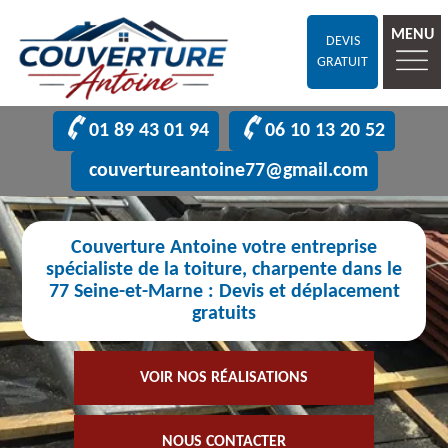
MENU
DEVIS
GRATUIT
01 89 43 01 94
06 10 13 20 52
couvertureantoine77@gmail.com
Couverture Antoine votre entreprise
spécialiste de la toiture, charpente dans le
77 Seine-et-Marne : Devis et déplacement
gratuits
VOIR NOS RÉALISATIONS
NOUS CONTACTER