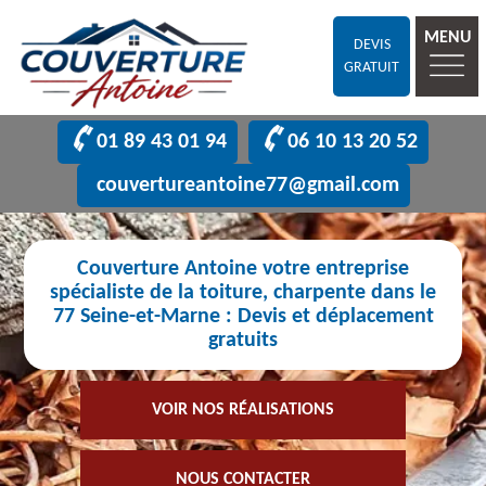
MENU
DEVIS
GRATUIT
01 89 43 01 94
06 10 13 20 52
couvertureantoine77@gmail.com
Couverture Antoine votre entreprise
spécialiste de la toiture, charpente dans le
77 Seine-et-Marne : Devis et déplacement
gratuits
VOIR NOS RÉALISATIONS
NOUS CONTACTER