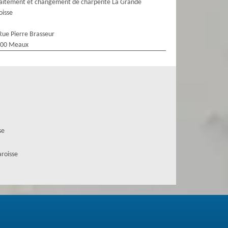
aitement et changement de charpente La Grande
oisse
Rue Pierre Brasseur
100 Meaux
se
aroisse