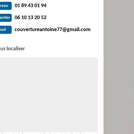
01 89 43 01 94
reau
06 10 13 20 52
antier
couvertureantoine77@gmail.com
mail
us localiser