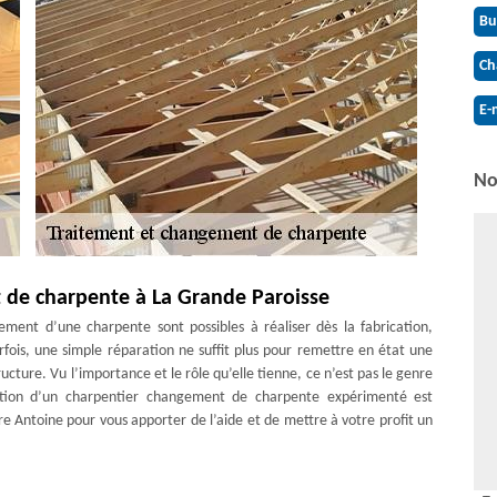
Bu
Ch
E-
No
 de charpente à La Grande Paroisse
ement d’une charpente sont possibles à réaliser dès la fabrication,
rfois, une simple réparation ne suffit plus pour remettre en état une
ture. Vu l’importance et le rôle qu’elle tienne, ce n’est pas le genre
ntion d’un charpentier changement de charpente expérimenté est
re Antoine pour vous apporter de l’aide et de mettre à votre profit un
 charpente dans le 77130. De ce fait, quel que soit votre besoin
Antoine est votre solution.