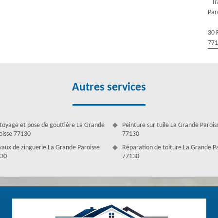
Tr
Par
solide. Effectivement, une charpente renouvelée aura une longévité
projet de traitement, il est des plus essentiels d’offrir une grande
30 
verture Antoine sur La Grande Paroisse s’occupe des différents travaux
77
r assurer le nettoyage et le traitement du bois qui est envahi par les
arpente préventif pour prévenir des dommages.
Autres services
toyage et pose de gouttière La Grande
Peinture sur tuile La Grande Parois
oisse 77130
77130
vaux de zinguerie La Grande Paroisse
Réparation de toiture La Grande P
30
77130
e La Grande Paroisse