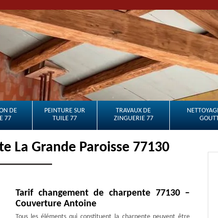
ON DE
PEINTURE SUR
TRAVAUX DE
NETTOYAGE
E 77
TUILE 77
ZINGUERIE 77
GOUTT
te La Grande Paroisse 77130
Tarif changement de charpente 77130 –
Couverture Antoine
Tous les éléments qui constituent la charpente peuvent être