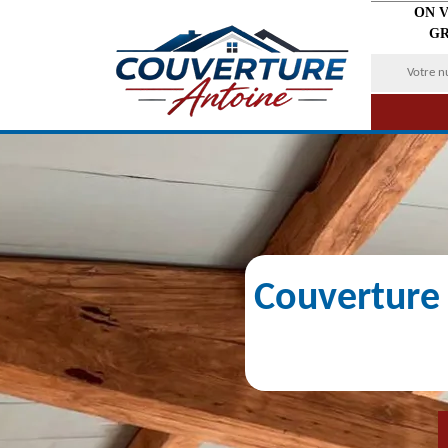
ON 
GR
Couverture 