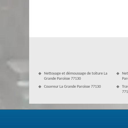
Traitement de charpente 77130
Avoir une charpente étanche permet d’avoir une toiture 
supplémentaire qui saura tenir dans le temps. Pour tout 
prévention à la toiture et à la charpente. Pour cela, Cou
de traitement de charpente avec les meilleurs produits pou
parasites. Nous faisons également tout traitement de ch
Nettoyage et démoussage de toiture La
Net
Grande Paroisse 77130
Par
Couvreur La Grande Paroisse 77130
Tra
771
Traitement et changement de charpent