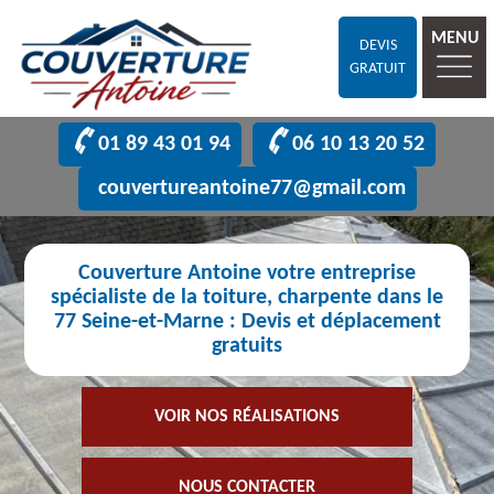
MENU
DEVIS
GRATUIT
01 89 43 01 94
06 10 13 20 52
couvertureantoine77@gmail.com
Couverture Antoine votre entreprise
spécialiste de la toiture, charpente dans le
77 Seine-et-Marne : Devis et déplacement
gratuits
VOIR NOS RÉALISATIONS
NOUS CONTACTER