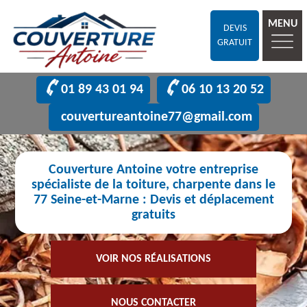
MENU
DEVIS
GRATUIT
01 89 43 01 94
06 10 13 20 52
couvertureantoine77@gmail.com
Couverture Antoine votre entreprise
spécialiste de la toiture, charpente dans le
77 Seine-et-Marne : Devis et déplacement
gratuits
VOIR NOS RÉALISATIONS
NOUS CONTACTER