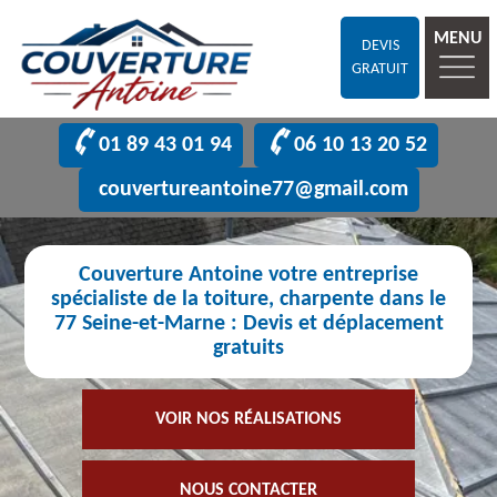
MENU
DEVIS
GRATUIT
01 89 43 01 94
06 10 13 20 52
couvertureantoine77@gmail.com
Couverture Antoine votre entreprise
spécialiste de la toiture, charpente dans le
77 Seine-et-Marne : Devis et déplacement
gratuits
VOIR NOS RÉALISATIONS
NOUS CONTACTER