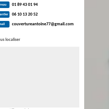
01 89 43 01 94
reau
06 10 13 20 52
antier
couvertureantoine77@gmail.com
mail
us localiser