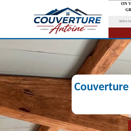
ON 
GR
Couverture 