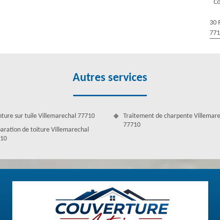
Co
rir la liste sur un site dédié ou de passer sur internet pour sélectionner
30 
77
Autres services
nture sur tuile Villemarechal 77710
Traitement de charpente Villemar
77710
aration de toiture Villemarechal
10
fessionnels à Villemarechal
rès recommandé dans la Villemarechal, grâce à la compétence de ses
leur client en leur fournissant des services de qualité avec un minimum
qu’ils sont capables d’entretenir de votre couverture à la perfection.
n mesure d’intervenir dans toutes sortes de situations et sur n’importe