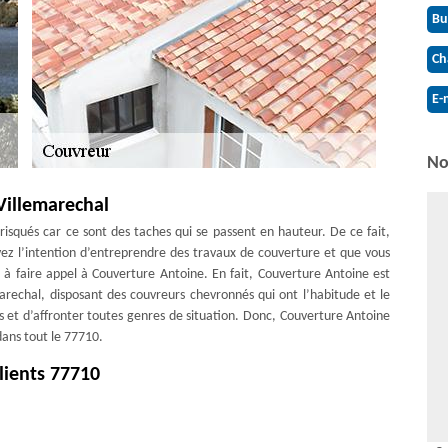
Bu
Ch
E-
No
Villemarechal
t risqués car ce sont des taches qui se passent en hauteur. De ce fait,
 avez l’intention d’entreprendre des travaux de couverture et que vous
 à faire appel à Couverture Antoine. En fait, Couverture Antoine est
marechal, disposant des couvreurs chevronnés qui ont l’habitude et le
 et d’affronter toutes genres de situation. Donc, Couverture Antoine
 dans tout le 77710.
clients 77710
urs ne soit en aucune façon négligé. En effet, un artisan compétent
t avec les clients qui livrent clairement ses projets. Et il choisit
conséquence, les clients pourront diffuser les résultats présentés par