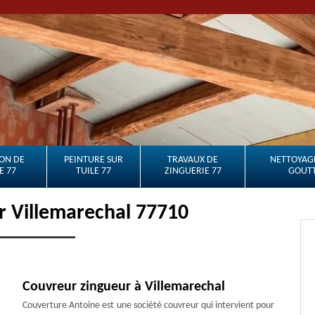
ON DE
PEINTURE SUR
TRAVAUX DE
NETTOYAGE
E 77
TUILE 77
ZINGUERIE 77
GOUTT
r Villemarechal 77710
Couvreur zingueur à Villemarechal
Couverture Antoine est une société couvreur qui intervient pour