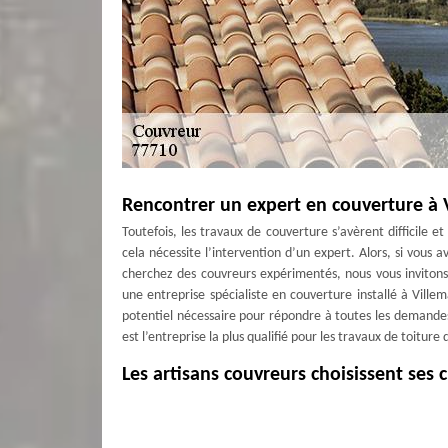
Rencontrer un expert en couverture à 
Toutefois, les travaux de couverture s’avèrent difficile e
cela nécessite l’intervention d’un expert. Alors, si vous
cherchez des couvreurs expérimentés, nous vous invitons
une entreprise spécialiste en couverture installé à Ville
potentiel nécessaire pour répondre à toutes les demandes
est l’entreprise la plus qualifié pour les travaux de toiture
Les artisans couvreurs choisissent ses 
Il est formellement important que le travail des couvre
s'avère être le professionnel qui collabore exclusivemen
strictement ceux dont il peut répondre les nécessités. En 