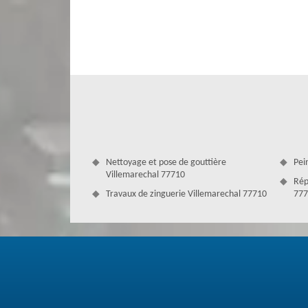
les artisans en travail. Il est néanmoins faisable de parcou
votre entreprise de toiture.
Nettoyage et pose de gouttière
Pei
Villemarechal 77710
Rép
Travaux de zinguerie Villemarechal 77710
777
Un résultat sûr avec des couvreurs pro
Couverture Antoine est une entreprise très connue et t
couvreurs professionnels qui ont l’habitude de satisfaire 
de prix. Ces couvreurs professionnels sont si compétents 
Grâce à leur savoir-faire et à leur expérience, ils sont e