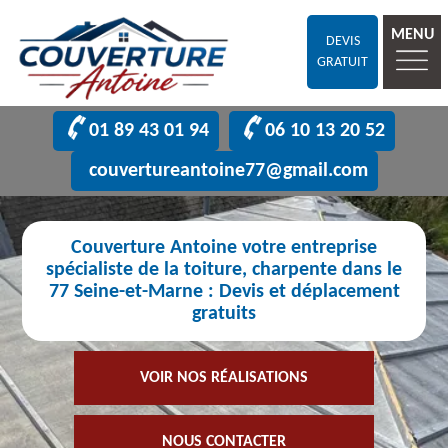
MENU
DEVIS
GRATUIT
01 89 43 01 94
06 10 13 20 52
couvertureantoine77@gmail.com
Couverture Antoine votre entreprise
spécialiste de la toiture, charpente dans le
77 Seine-et-Marne : Devis et déplacement
gratuits
VOIR NOS RÉALISATIONS
NOUS CONTACTER