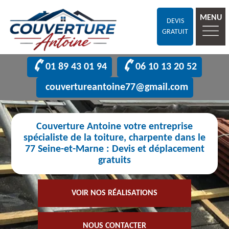
MENU
DEVIS
GRATUIT
01 89 43 01 94
06 10 13 20 52
couvertureantoine77@gmail.com
Couverture Antoine votre entreprise
spécialiste de la toiture, charpente dans le
77 Seine-et-Marne : Devis et déplacement
gratuits
VOIR NOS RÉALISATIONS
NOUS CONTACTER