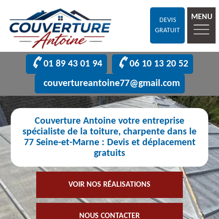
MENU
DEVIS
GRATUIT
01 89 43 01 94
06 10 13 20 52
couvertureantoine77@gmail.com
Couverture Antoine votre entreprise
spécialiste de la toiture, charpente dans le
77 Seine-et-Marne : Devis et déplacement
gratuits
VOIR NOS RÉALISATIONS
NOUS CONTACTER