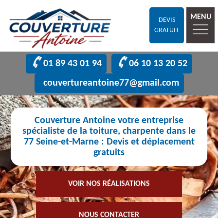
MENU
DEVIS
GRATUIT
01 89 43 01 94
06 10 13 20 52
couvertureantoine77@gmail.com
Couverture Antoine votre entreprise
spécialiste de la toiture, charpente dans le
77 Seine-et-Marne : Devis et déplacement
gratuits
VOIR NOS RÉALISATIONS
NOUS CONTACTER