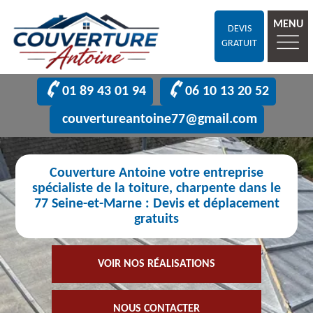
MENU
DEVIS
GRATUIT
01 89 43 01 94
06 10 13 20 52
couvertureantoine77@gmail.com
Couverture Antoine votre entreprise
spécialiste de la toiture, charpente dans le
77 Seine-et-Marne : Devis et déplacement
gratuits
VOIR NOS RÉALISATIONS
NOUS CONTACTER