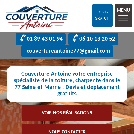
MENU
DEVIS
GRATUIT
01 89 43 01 94
06 10 13 20 52
couvertureantoine77@gmail.com
Couverture Antoine votre entreprise
spécialiste de la toiture, charpente dans le
77 Seine-et-Marne : Devis et déplacement
gratuits
VOIR NOS RÉALISATIONS
NOUS CONTACTER