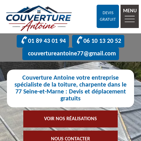
MENU
DEVIS
GRATUIT
01 89 43 01 94
06 10 13 20 52
couvertureantoine77@gmail.com
Couverture Antoine votre entreprise
spécialiste de la toiture, charpente dans le
77 Seine-et-Marne : Devis et déplacement
gratuits
VOIR NOS RÉALISATIONS
NOUS CONTACTER