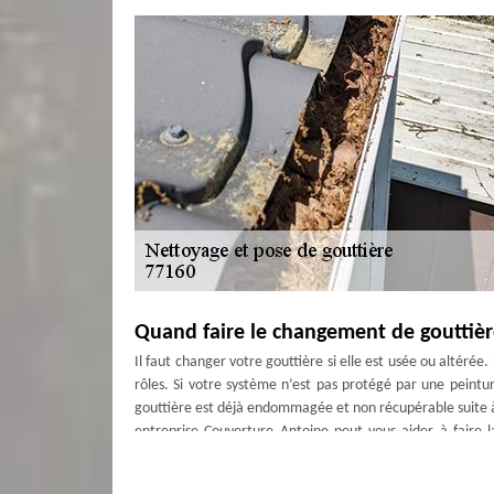
Quand faire le changement de gouttièr
Il faut changer votre gouttière si elle est usée ou altérée
rôles. Si votre système n’est pas protégé par une peintur
gouttière est déjà endommagée et non récupérable suite à
entreprise Couverture Antoine peut vous aider à faire l
Chapelle Saint Sulpice et environs.