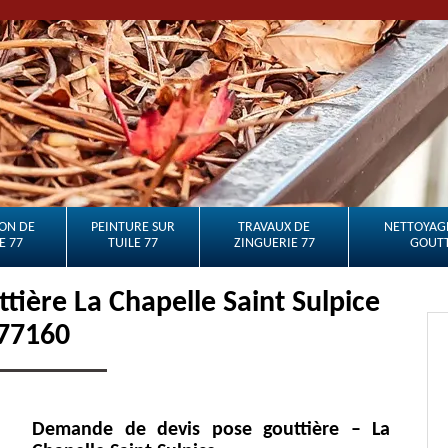
ON DE
PEINTURE SUR
TRAVAUX DE
NETTOYAGE
E 77
TUILE 77
ZINGUERIE 77
GOUTT
tière La Chapelle Saint Sulpice
77160
Demande de devis pose gouttière – La