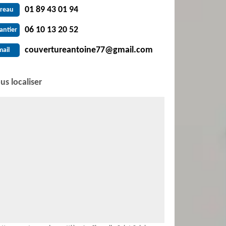
01 89 43 01 94
reau
06 10 13 20 52
antier
couvertureantoine77@gmail.com
mail
us localiser