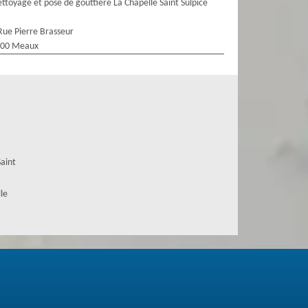
ttoyage et pose de gouttière La Chapelle Saint Sulpice
Rue Pierre Brasseur
100 Meaux
Saint
le