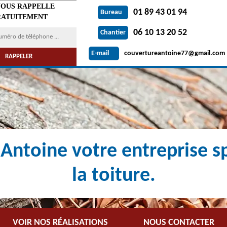
VOUS RAPPELLE
01 89 43 01 94
Bureau
ATUITEMENT
06 10 13 20 52
Chantier
couvertureantoine77@gmail.com
E-mail
Antoine votre entreprise sp
la toiture.
VOIR NOS RÉALISATIONS
NOUS CONTACTER