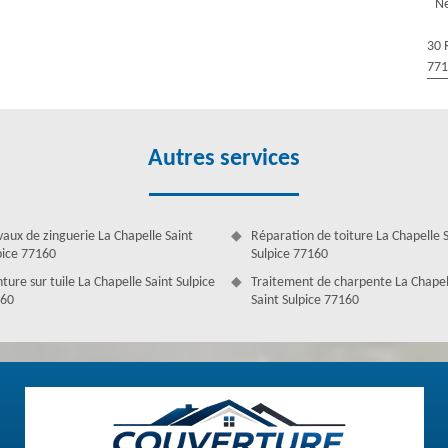
 tout 77160
Ne
s tous travaux de gouttière à La Chapelle Saint Sulpice. Réparation,
30 
us disposons des couvreurs zingueurs qui assurent ces travaux. Leurs
77
rieux, ponctuels et rapides. Confiez à nous tous vos projets concernant
’attendiez. Faites-nous confiance pour vous aider à mener à bien toutes
r.
Autres services
vaux de zinguerie La Chapelle Saint
Réparation de toiture La Chapelle 
pice 77160
Sulpice 77160
ture sur tuile La Chapelle Saint Sulpice
Traitement de charpente La Chapel
60
Saint Sulpice 77160
n de gouttière