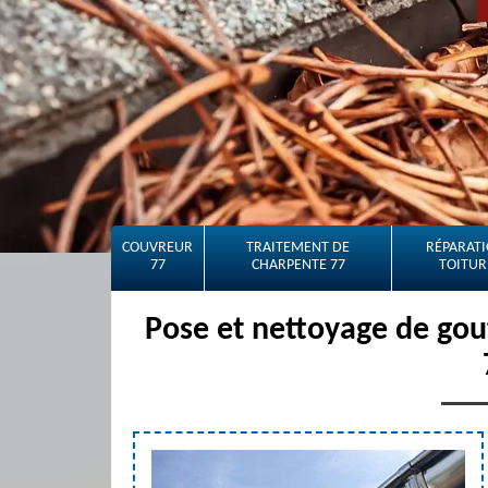
COUVREUR
TRAITEMENT DE
RÉPARATI
77
CHARPENTE 77
TOITUR
Pose et nettoyage de gout