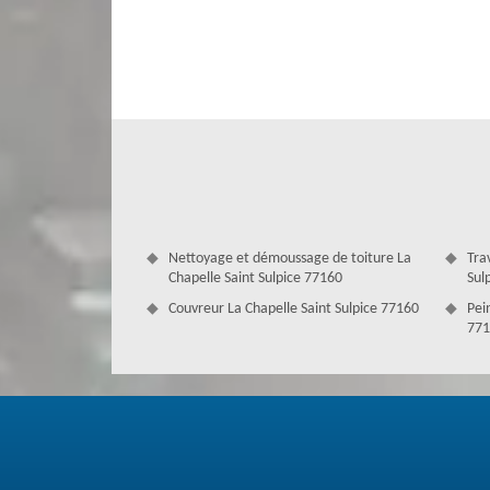
Notre société couvreur au service dans
Nous sommes une société couvreur qui est spécialisée dan
nettoyage, changement ou pose sont dans nos services. No
prestations sont toujours satisfaisantes puisqu’ils sont sé
les gouttières, nous allons les traiter plus que vous ne l
les réalisations. Où que vous soyez, nous pouvons vous aide
Nettoyage et démoussage de toiture La
Tra
Chapelle Saint Sulpice 77160
Sul
Couvreur La Chapelle Saint Sulpice 77160
Pein
771
Couverture Antoine pour une réparatio