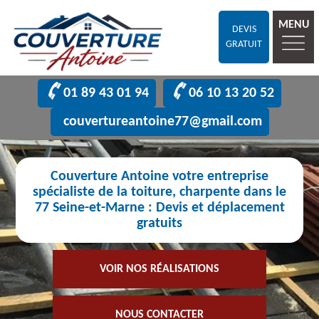
MENU
DEVIS
GRATUIT
01 89 43 01 94
06 10 13 20 52
couvertureantoine77@gmail.com
Couverture Antoine votre entreprise
spécialiste de la toiture, charpente dans le
77 Seine-et-Marne : Devis et déplacement
gratuits
VOIR NOS RÉALISATIONS
NOUS CONTACTER