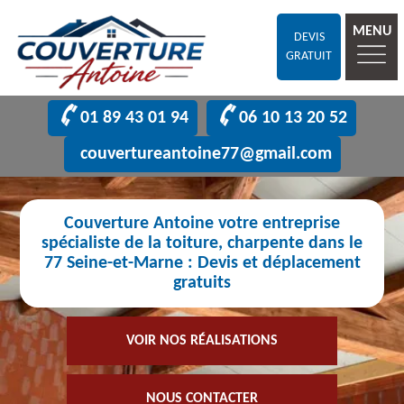
MENU
DEVIS
GRATUIT
01 89 43 01 94
06 10 13 20 52
couvertureantoine77@gmail.com
Couverture Antoine votre entreprise
spécialiste de la toiture, charpente dans le
77 Seine-et-Marne : Devis et déplacement
gratuits
VOIR NOS RÉALISATIONS
NOUS CONTACTER