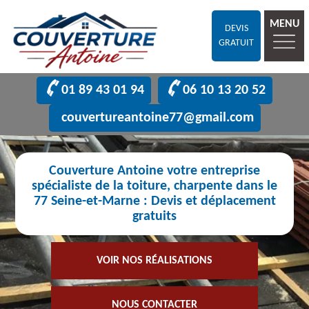
MENU
DEVIS
GRATUIT
01 89 43 01 94
06 10 13 20 52
couvertureantoine77@gmail.com
Couverture Antoine votre entreprise
spécialiste de la toiture, charpente dans le
77 Seine-et-Marne : Devis et déplacement
gratuits
VOIR NOS RÉALISATIONS
NOUS CONTACTER