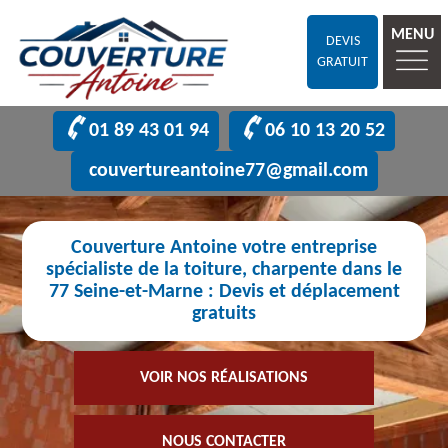
MENU
DEVIS
GRATUIT
01 89 43 01 94
06 10 13 20 52
couvertureantoine77@gmail.com
Couverture Antoine votre entreprise
spécialiste de la toiture, charpente dans le
77 Seine-et-Marne : Devis et déplacement
gratuits
VOIR NOS RÉALISATIONS
NOUS CONTACTER