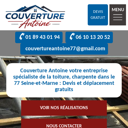
MENU
DEVIS
GRATUIT
01 89 43 01 94
06 10 13 20 52
couvertureantoine77@gmail.com
Couverture Antoine votre entreprise
spécialiste de la toiture, charpente dans le
77 Seine-et-Marne : Devis et déplacement
gratuits
VOIR NOS RÉALISATIONS
NOUS CONTACTER