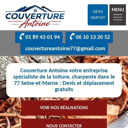
MENU
DEVIS
GRATUIT
01 89 43 01 94
06 10 13 20 52
couvertureantoine77@gmail.com
Couverture Antoine votre entreprise
spécialiste de la toiture, charpente dans le
77 Seine-et-Marne : Devis et déplacement
gratuits
VOIR NOS RÉALISATIONS
NOUS CONTACTER